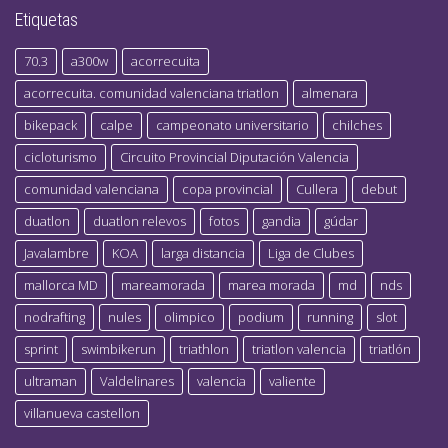
Etiquetas
70.3
a300w
acorrecuita
acorrecuita. comunidad valenciana triatlon
almenara
bikepack
calpe
campeonato universitario
chilches
cicloturismo
Circuito Provincial Diputación Valencia
comunidad valenciana
copa provincial
Cullera
debut
duatlon
duatlon relevos
fotos
gandia
gúdar
Javalambre
KOA
larga distancia
Liga de Clubes
mallorca MD
mareamorada
marea morada
md
nds
nodrafting
nules
olimpico
podium
running
slot
sprint
swimbikerun
triathlon
triatlon valencia
triatlón
ultraman
Valdelinares
valencia
valiente
villanueva castellon