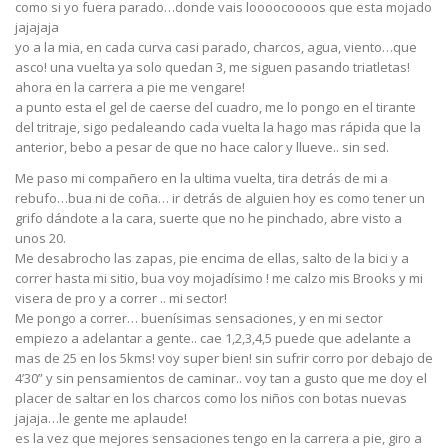
como si yo fuera parado…donde vais loooocoooos que esta mojado
jajajaja
yo a la mia, en cada curva casi parado, charcos, agua, viento…que
asco! una vuelta ya solo quedan 3, me siguen pasando triatletas!
ahora en la carrera a pie me vengare!
a punto esta el gel de caerse del cuadro, me lo pongo en el tirante
del tritraje, sigo pedaleando cada vuelta la hago mas rápida que la
anterior, bebo a pesar de que no hace calor y llueve.. sin sed.
Me paso mi compañero en la ultima vuelta, tira detrás de mi a
rebufo…bua ni de coña… ir detrás de alguien hoy es como tener un
grifo dándote a la cara, suerte que no he pinchado, abre visto a
unos 20.
Me desabrocho las zapas, pie encima de ellas, salto de la bici y a
correr hasta mi sitio, bua voy mojadísimo ! me calzo mis Brooks y mi
visera de pro y a correr .. mi sector!
Me pongo a correr… buenísimas sensaciones, y en mi sector
empiezo a adelantar a gente.. cae 1,2,3,4,5 puede que adelante a
mas de 25 en los 5kms! voy super bien! sin sufrir corro por debajo de
4’30” y sin pensamientos de caminar.. voy tan a gusto que me doy el
placer de saltar en los charcos como los niños con botas nuevas
jajaja…le gente me aplaude!
es la vez que mejores sensaciones tengo en la carrera a pie, giro a