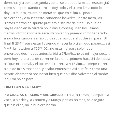
derechas y a por la segunda vuelta, solo queda la mitad! estrategia?
como siempre cuando corro, lo doy todo y el ultimo km a todo lo que
doy…si muero, muero en meta! así que en el km 4…piso el
acelerador y a mueeeerte..rondando los 4’/km…hasta meta, los
últimos metros no sprinto prefiero disfrutar del final…lo que no
hayas dado en la carrera no lo vas a conseguir en los últimos
metros! otro triatlón a la saca, mi noveno y primero como federado!
ahora toca cambiarse rápido de ropa, así que al coche sin parar. Al
final 1h23’41” para estar lloviendo y hacer la bici a modo paseo…casi
MMP! la natación a 1’59”/100…no esta mal para solo haber
entrenado dos meses antes, la bici a 27km/h…no es mi mejor sector,
pero hoy no era día de correr en la bici…el primero hace 34 de media
así que ni tan mal. y el correr? el correr…a 4’17”/km…la mejor carrera
a pie de mis 9 triatlones! y acabo enterísimo así que feliz como una
perdiz! ahora toca recuperar bien que en 6 días volvemos al ruedo!
¡aquí ya no se para!
TRIATLON A LA SACA!!!
PD:
GRACIAS,GRACIAS Y MIL GRACIAS
a Laila, a Tomas, a Amparo, a
Zaca, a Mackley, a Carmen y a Marçal por los ánimos, os aseguro
que sin ellos, no lo hubiera hecho.