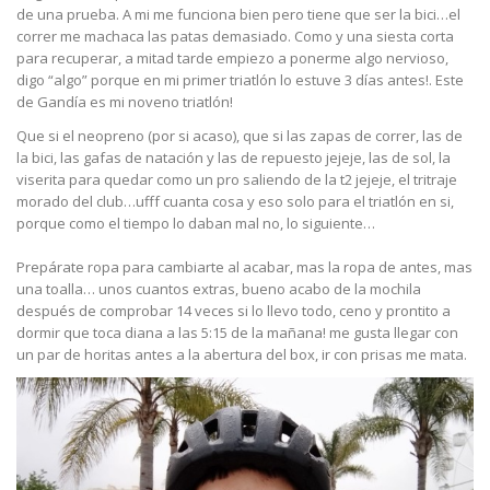
de una prueba. A mi me funciona bien pero tiene que ser la bici…el
correr me machaca las patas demasiado. Como y una siesta corta
para recuperar, a mitad tarde empiezo a ponerme algo nervioso,
digo “algo” porque en mi primer triatlón lo estuve 3 días antes!. Este
de Gandía es mi noveno triatlón!
Que si el neopreno (por si acaso), que si las zapas de correr, las de
la bici, las gafas de natación y las de repuesto jejeje, las de sol, la
viserita para quedar como un pro saliendo de la t2 jejeje, el tritraje
morado del club…ufff cuanta cosa y eso solo para el triatlón en si,
porque como el tiempo lo daban mal no, lo siguiente…
Prepárate ropa para cambiarte al acabar, mas la ropa de antes, mas
una toalla… unos cuantos extras, bueno acabo de la mochila
después de comprobar 14 veces si lo llevo todo, ceno y prontito a
dormir que toca diana a las 5:15 de la mañana! me gusta llegar con
un par de horitas antes a la abertura del box, ir con prisas me mata.