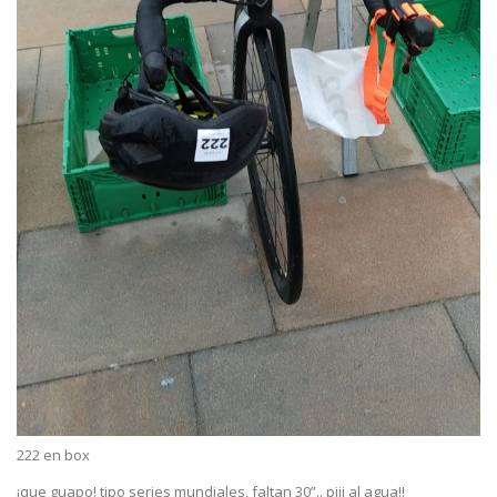
222 en box
¡que guapo! tipo series mundiales, faltan 30”.. piii al agua!!