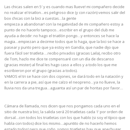
Las chicas salen en 5′ y es cuando mas llueve! mi compañero decide
no realizar el triatlon…es peligroso dice (y con razón) vemos salir del
box chicas con la bici a cuestas…la gente
empieza a abandonar! con la negatividad de mi compañero estoy a
punto de no hacerlo tampoco…escribir en el grupo del club me
ayuda a decidir: no hago el triatlón pongo…y entonces se hace la
magia…empiezan a decirme todos que lo haga, que la bici se hace a
pasear y punto pero que ya estoy en Gandía, que nadie dijo que
fuera fácil ser triatleta …recibo privados (gracias Laila), recibo otro
de Tom, hazlo me dice te compensaré con un día de descanso
(gracias mister) al final les hago caso a ellos y a todo los que me
escribieron por el grupo (gracias a todos).
VAMOS el tri se hace con dos cojones, se dará todo en la natación y
en la carrera a pie, así que me calzo el neopreno…ya no llueve, la
lluvia nos da una tregua…aguanta así un par de horitas por favor…
Cámara de llamada, nos dicen que nos pongamos cada uno en el
sitio de nuestra bici, la salida será 20 triatletas cada 1′ por orden de
dorsal…con todos los triatletas con los que hablo (si soy el típico que
habla con todos) dice los mismo…apuntito de no hacerlo hemos
estado todos! pero que coño, somos triatletas hay que apechugar