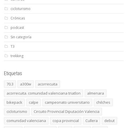
cicloturismo
Crónicas
podcast
Sin categoría
T3
trekking
Etiquetas
70.3
a300w
acorrecuita
acorrecuita. comunidad valenciana triatlon
almenara
bikepack
calpe
campeonato universitario
chilches
cicloturismo
Circuito Provincial Diputación Valencia
comunidad valenciana
copa provincial
Cullera
debut