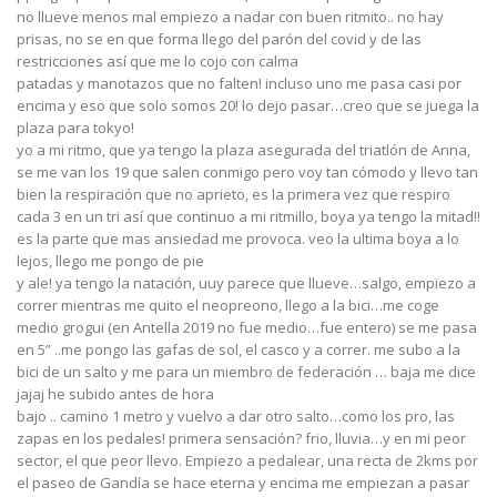
no llueve menos mal empiezo a nadar con buen ritmito.. no hay
prisas, no se en que forma llego del parón del covid y de las
restricciones así que me lo cojo con calma
patadas y manotazos que no falten! incluso uno me pasa casi por
encima y eso que solo somos 20! lo dejo pasar…creo que se juega la
plaza para tokyo!
yo a mi ritmo, que ya tengo la plaza asegurada del triatlón de Anna,
se me van los 19 que salen conmigo pero voy tan cómodo y llevo tan
bien la respiración que no aprieto, es la primera vez que respiro
cada 3 en un tri así que continuo a mi ritmillo, boya ya tengo la mitad!!
es la parte que mas ansiedad me provoca. veo la ultima boya a lo
lejos, llego me pongo de pie
y ale! ya tengo la natación, uuy parece que llueve…salgo, empiezo a
correr mientras me quito el neopreono, llego a la bici…me coge
medio grogui (en Antella 2019 no fue medio…fue entero) se me pasa
en 5” ..me pongo las gafas de sol, el casco y a correr. me subo a la
bici de un salto y me para un miembro de federación … baja me dice
jajaj he subido antes de hora
bajo .. camino 1 metro y vuelvo a dar otro salto…como los pro, las
zapas en los pedales! primera sensación? frio, lluvia…y en mi peor
sector, el que peor llevo. Empiezo a pedalear, una recta de 2kms por
el paseo de Gandía se hace eterna y encima me empiezan a pasar