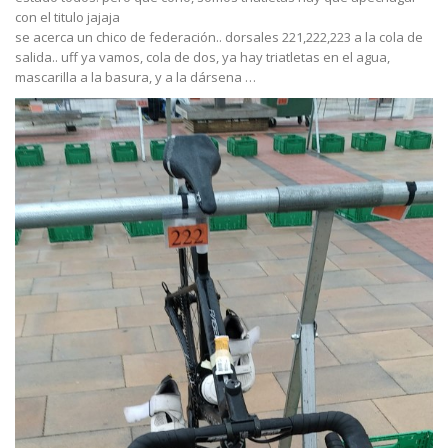
con el titulo jajaja
se acerca un chico de federación.. dorsales 221,222,223 a la cola de
salida.. uff ya vamos, cola de dos, ya hay triatletas en el agua,
mascarilla a la basura, y a la dársena …