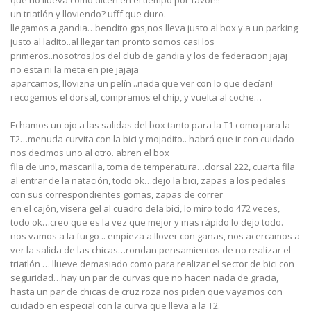
que no llueva como dicen en el tiempo por favor!!!
un triatlón y lloviendo? ufff que duro.
llegamos a gandia…bendito gps,nos lleva justo al box y a un parking
justo al ladito..al llegar tan pronto somos casi los
primeros..nosotros,los del club de gandia y los de federacion jajaj
no esta ni la meta en pie jajaja
aparcamos, llovizna un pelín ..nada que ver con lo que decían!
recogemos el dorsal, compramos el chip, y vuelta al coche…
Echamos un ojo a las salidas del box tanto para la T1 como para la
T2…menuda curvita con la bici y mojadito.. habrá que ir con cuidado
nos decimos uno al otro. abren el box
fila de uno, mascarilla, toma de temperatura…dorsal 222, cuarta fila
al entrar de la natación, todo ok…dejo la bici, zapas a los pedales
con sus correspondientes gomas, zapas de correr
en el cajón, visera gel al cuadro dela bici, lo miro todo 472 veces,
todo ok…creo que es la vez que mejor y mas rápido lo dejo todo.
nos vamos a la furgo .. empieza a llover con ganas, nos acercamos a
ver la salida de las chicas…rondan pensamientos de no realizar el
triatlón … llueve demasiado como para realizar el sector de bici con
seguridad…hay un par de curvas que no hacen nada de gracia,
hasta un par de chicas de cruz roza nos piden que vayamos con
cuidado en especial con la curva que lleva a la T2.