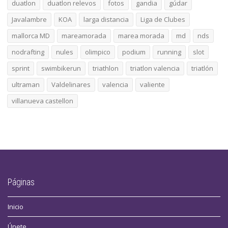
duatlon
duatlon relevos
fotos
gandia
gúdar
Javalambre
KOA
larga distancia
Liga de Clubes
mallorca MD
mareamorada
marea morada
md
nds
nodrafting
nules
olimpico
podium
running
slot
sprint
swimbikerun
triathlon
triatlon valencia
triatlón
ultraman
Valdelinares
valencia
valiente
villanueva castellon
Páginas
Inicio
Únete