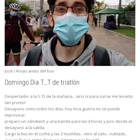
José I Arnau antes del box
Domingo Dia T…T de triatlón
Despertador a la 5:15 de la mañana…ains ni para currar me levanto
tan pronto!
Desayuno como todos los días..hoy toca guerra no se puede
improvisar.
preparo un sándwich y una barrita para las 4 horas y pico desde el
desayuno a la salida.
Cargo la bici en el coche y las 3 mochilas…miro al cielo.. nublado..