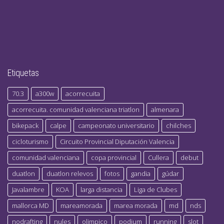
Etiquetas
70.3
a300w
acorrecuita
acorrecuita. comunidad valenciana triatlon
almenara
bikepack
calpe
campeonato universitario
chilches
cicloturismo
Circuito Provincial Diputación Valencia
comunidad valenciana
copa provincial
Cullera
debut
duatlon
duatlon relevos
fotos
gandia
gúdar
Javalambre
KOA
larga distancia
Liga de Clubes
mallorca MD
mareamorada
marea morada
md
nds
nodrafting
nules
olimpico
podium
running
slot