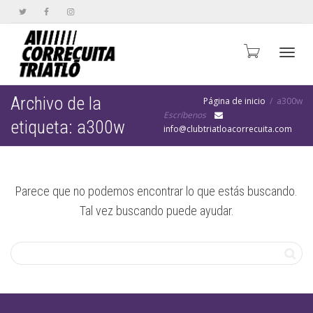
Cambi
Archivo de la
Página de inicio
a300w
Escríbenos
etiqueta: a300w
info@clubtriatloacorrecuita.com
naveg
Parece que no podemos encontrar lo que estás buscando.
Tal vez buscando puede ayudar.