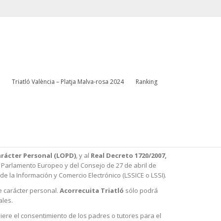
Página de inicio
Política de privacidad
Escríbenos
info@clubtriatloacorrecuita.com
Triatló València – Platja Malva-rosa 2024
Ranking
amos su intimidad y los derechos que le reconoce la
a de usted durante su visita y qué hacemos con dicha
arácter Personal (LOPD)
, y al
Real Decreto 1720/2007,
 Parlamento Europeo y del Consejo de 27 de abril de
 de la Información y Comercio Electrónico (LSSICE o LSSI).
e carácter personal.
Acorrecuita Triatló
sólo podrá
ales.
iere el consentimiento de los padres o tutores para el