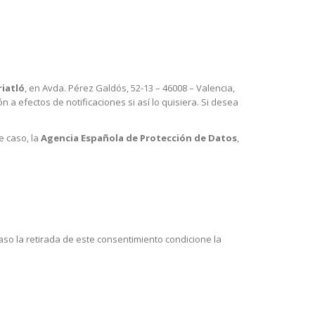
riatló
, en Avda. Pérez Galdós, 52-13 – 46008 – Valencia,
 a efectos de notificaciones si así lo quisiera. Si desea
e caso, la
Agencia Española de Protección de Datos
,
aso la retirada de este consentimiento condicione la