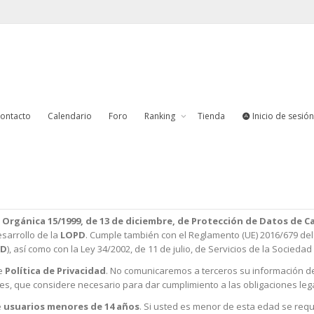
ontacto
Calendario
Foro
Ranking
Tienda
Inicio de sesión
al a través de este sitio web (en adelante,
Acorrecuita Triatló
), respet
al. Por ello, es importante que entienda qué información recabamos acerc
 Orgánica 15/1999, de 13 de diciembre, de Protección de Datos de C
sarrollo de la
LOPD
. Cumple también con el Reglamento (UE) 2016/679 del
PD
), así como con la Ley 34/2002, de 11 de julio, de Servicios de la Sociedad
te
Política de Privacidad
. No comunicaremos a terceros su información d
es, que considere necesario para dar cumplimiento a las obligaciones leg
e
usuarios menores de 14 años
. Si usted es menor de esta edad se requ