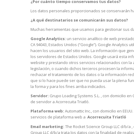
¿Por cuánto tiempo conservamos tus datos?
Los datos personales proporcionados se conservarán hast
¿A qué destinatarios se comunicarán sus datos?
Muchas herramientas que usamos para gestionar sus dat
Google Analytics:
un servicio analítico de web prestado
CA 94043, Estados Unidos (“Google”). Google Analytics ut
hacen los usuarios del sitio web. La información que gen
los servidores de Estados Unidos. Google usará esta info
website y prestando otros servicios relacionados con la a
legislación, o cuando dichos terceros procesen la infor
rechazar el tratamiento de los datos o la información r
que si lo hace puede ser que no pueda usar la plena func
la forma y para los fines arriba indicados.
Servidor:
Grupo Loading Systems S.L. , con domicilio en Ca
de servidor a Acorrecuita Triatló.
Plataforma web:
Automattic Inc., con domicilio en EEUU.
servicios de plataforma web a
Acorrecuita Triatló
Email marketing:
The Rocket Science Group LLC d/b/a , 
Group LLC d/b/a trata los datos con la finalidad de reali