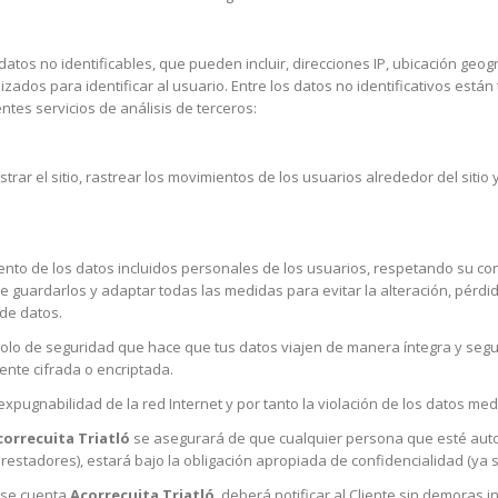
tos no identificables, que pueden incluir, direcciones IP, ubicación geog
ilizados para identificar al usuario. Entre los datos no identificativos es
entes servicios de análisis de terceros:
strar el sitio, rastrear los movimientos de los usuarios alrededor del sit
to de los datos incluidos personales de los usuarios, respetando su confi
e guardarlos y adaptar todas las medidas para evitar la alteración, pérd
 de datos.
ocolo de seguridad que hace que tus datos viajen de manera íntegra y segur
ente cifrada o encriptada.
xpugnabilidad de la red Internet y por tanto la violación de los datos med
correcuita Triatló
se asegurará de que cualquier persona que esté aut
prestadores), estará bajo la obligación apropiada de confidencialidad (ya s
rse cuenta
Acorrecuita Triatló
, deberá notificar al Cliente sin demoras