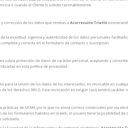
nozca o cuando el Cliente lo solicite razonablemente.
 y corrección de los datos que remitas a
Acorrecuita Triatló
exonerand
 de la exactitud, vigencia y autenticidad de los datos personales facili
 completa y correcta en el formulario de contacto o suscripción.
nes sobre protección de datos de carácter personal, aceptando y consinti
ndicadas en esta política de privacidad.
omo para la cesión de los datos de los interesados, es revocable en cua
cio de los derechos ARCO. Esta revocación en ningún caso tendrá carácter r
a prácticas de SPAM, por lo que no envía correos comerciales por vía ele
de los formularios habidos en la web, el usuario tiene la posibilidad de d
solicitada.
e la Sociedad de la Información y de comercio electrónico,
Acorrecuita T