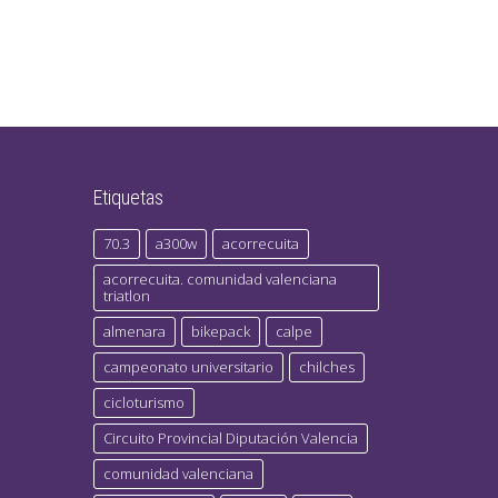
Etiquetas
70.3
a300w
acorrecuita
acorrecuita. comunidad valenciana
triatlon
almenara
bikepack
calpe
campeonato universitario
chilches
cicloturismo
Circuito Provincial Diputación Valencia
comunidad valenciana