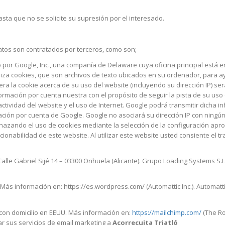
a que no se solicite su supresión por el interesado.
os son contratados por terceros, como son;
 por Google, Inc., una compañía de Delaware cuya oficina principal está 
iliza cookies, que son archivos de texto ubicados en su ordenador, para a
era la cookie acerca de su uso del website (incluyendo su dirección IP) s
rmación por cuenta nuestra con el propósito de seguir la pista de su uso 
ctividad del website y el uso de Internet. Google podrá transmitir dicha i
mación por cuenta de Google. Google no asociará su dirección IP con ning
echazando el uso de cookies mediante la selección de la configuración a
ionabilidad de este website. Al utilizar este website usted consiente el 
lle Gabriel Sijé 14 – 03300 Orihuela (Alicante). Grupo Loading Systems S.L. 
 Más información en: https://es.wordpress.com/ (Automattic Inc.). Automattic 
con domicilio en EEUU. Más información en:
https://mailchimp.com/
(The Ro
zar sus servicios de email marketing a
Acorrecuita Triatló