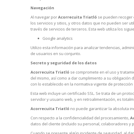
Navegación
Al navegar por
Acorrecuita Triatló
se pueden recoger da
los servicios y sitios, y otros datos que no pueden ser ut
través de servicios de terceros. Esta web utiliza los sigui
Google analytics
Utilizo esta información para analizar tendencias, admini
de usuarios en su conjunto.
Secreto y seguridad de los datos
Acorrecuita Triatló
se compromete en el uso y tratamien
del mismo, así como a dar cumplimiento a su obligación d
con lo establecido en la normativa vigente de protección
Esta web incluye un certificado SSL. Se trata de un prot
servidor y usuario web, y en retroalimentación, es totalm
Acorrecuita Triatló
no puede garantizar la absoluta ine
Con respecto a la confidencialidad del procesamiento,
A
datos del cliente (incluido su personal, colaboradores y 
Cuando se presente algún incidente de seguridad, al da