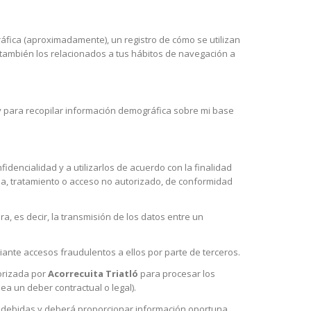
ráfica (aproximadamente), un registro de cómo se utilizan
tán también los relacionados a tus hábitos de navegación a
io y para recopilar información demográfica sobre mi base
dencialidad y a utilizarlos de acuerdo con la finalidad
ida, tratamiento o acceso no autorizado, de conformidad
a, es decir, la transmisión de los datos entre un
iante accesos fraudulentos a ellos por parte de terceros.
orizada por
Acorrecuita Triatló
para procesar los
ea un deber contractual o legal).
 indebidas y deberá proporcionar información oportuna