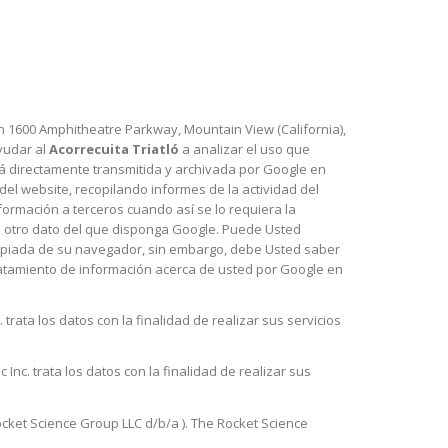
en 1600 Amphitheatre Parkway, Mountain View (California),
yudar al
Acorrecuita Triatló
a analizar el uso que
erá directamente transmitida y archivada por Google en
del website, recopilando informes de la actividad del
nformación a terceros cuando así se lo requiera la
ún otro dato del que disponga Google. Puede Usted
propiada de su navegador, sin embargo, debe Usted saber
tratamiento de información acerca de usted por Google en
trata los datos con la finalidad de realizar sus servicios
Inc. trata los datos con la finalidad de realizar sus
cket Science Group LLC d/b/a ). The Rocket Science