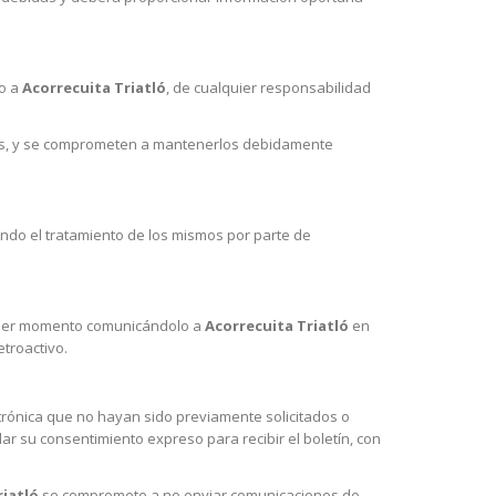
o a
Acorrecuita Triatló
, de cualquier responsabilidad
tados, y se comprometen a mantenerlos debidamente
endo el tratamiento de los mismos por parte de
lquier momento comunicándolo a
Acorrecuita Triatló
en
etroactivo.
ctrónica que no hayan sido previamente solicitados o
ar su consentimiento expreso para recibir el boletín, con
riatló
se compromete a no enviar comunicaciones de