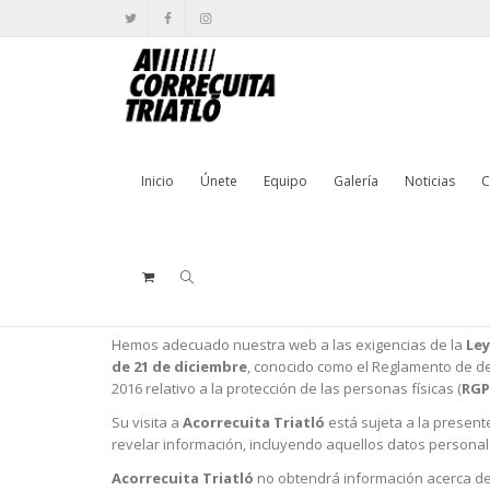
Política de privacidad
Inicio
Únete
Equipo
Galería
Noticias
C
Cuando usted nos facilita información de carácter person
normativa sobre protección de datos de carácter person
información.
Hemos adecuado nuestra web a las exigencias de la
Ley
de 21 de diciembre
, conocido como el Reglamento de de
2016 relativo a la protección de las personas físicas (
RG
Su visita a
Acorrecuita Triatló
está sujeta a la presen
revelar información, incluyendo aquellos datos personal
Acorrecuita Triatló
no obtendrá información acerca d