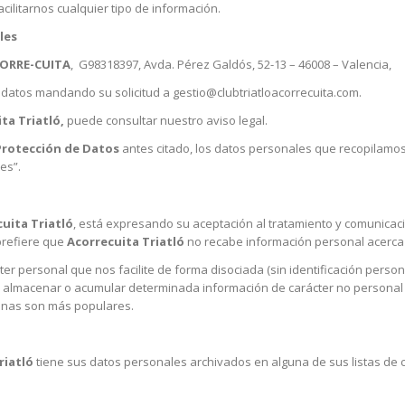
ilitarnos cualquier tipo de información.
les
CORRE-CUITA
,
G98318397, Avda. Pérez Galdós, 52-13 – 46008 – Valencia,
 datos mandando su solicitud a gestio@clubtriatloacorrecuita.com.
ta Triatló,
puede consultar nuestro aviso legal.
Protección de Datos
antes citado, los datos personales que recopilamos 
es”.
uita Triatló
, está expresando su aceptación al tratamiento y comunica
prefiere que
Acorrecuita Triatló
no recabe información personal acerca d
er personal que nos facilite de forma disociada (sin identificación perso
 almacenar o acumular determinada información de carácter no personal r
ginas son más populares.
riatló
tiene sus datos personales archivados en alguna de sus listas de c