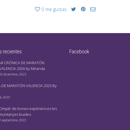
0
me gustas
s recientes
Facebook
MI CRÓNICA DE MARATÓN
VALENCIA 2026 by Miranda
10 diciembre, 2025
 DE MARATÓN VALENCIA 2023 By
e, 2023
Omplir de bones expèriences les
muntanyes buides
3 septiembre, 2023