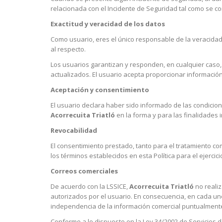
relacionada con el Incidente de Seguridad tal como se co
Exactitud y veracidad de los datos
Como usuario, eres el único responsable de la veracidad
al respecto.
Los usuarios garantizan y responden, en cualquier caso,
actualizados. El usuario acepta proporcionar información
Aceptación y consentimiento
El usuario declara haber sido informado de las condicio
Acorrecuita Triatló
en la forma y para las finalidades i
Revocabilidad
El consentimiento prestado, tanto para el tratamiento c
los términos establecidos en esta Política para el ejerci
Correos comerciales
De acuerdo con la LSSICE,
Acorrecuita Triatló
no realiz
autorizados por el usuario. En consecuencia, en cada uno 
independencia de la información comercial puntualmente 
Conforme a lo dispuesto en la Ley 34/2002 de Servicios d