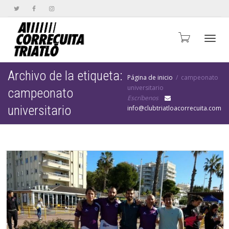
Cambi
Archivo de la etiqueta:
Página de inicio
campeonato
universitario
campeonato
Escríbenos
naveg
universitario
info@clubtriatloacorrecuita.com