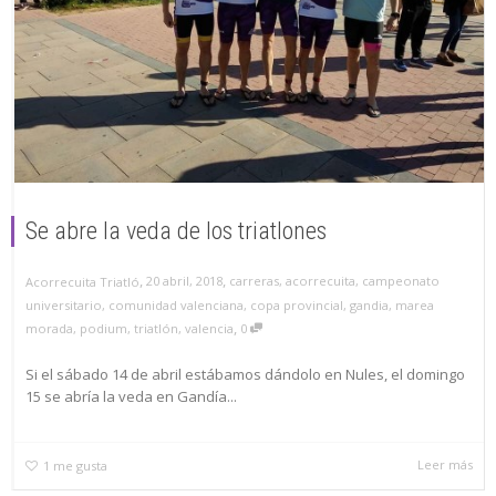
Se abre la veda de los triatlones
,
,
20 abril, 2018
carreras
,
acorrecuita
,
campeonato
Acorrecuita Triatló
universitario
,
comunidad valenciana
,
copa provincial
,
gandia
,
marea
,
morada
,
podium
,
triatlón
,
valencia
0
Si el sábado 14 de abril estábamos dándolo en Nules, el domingo
15 se abría la veda en Gandía...
Leer más
1
me gusta