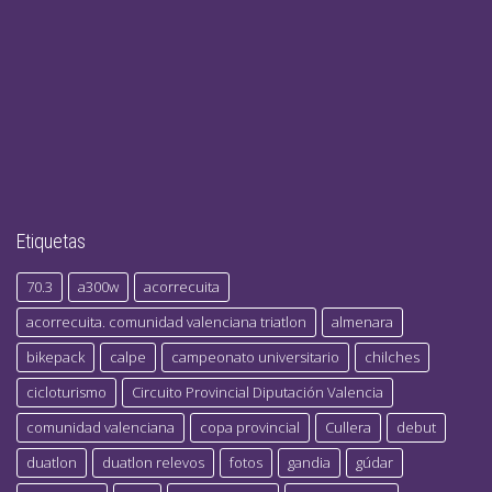
Etiquetas
70.3
a300w
acorrecuita
acorrecuita. comunidad valenciana triatlon
almenara
bikepack
calpe
campeonato universitario
chilches
cicloturismo
Circuito Provincial Diputación Valencia
comunidad valenciana
copa provincial
Cullera
debut
duatlon
duatlon relevos
fotos
gandia
gúdar