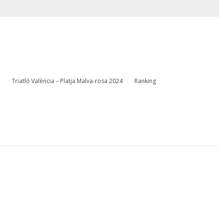
Página de inicio
gúdar
Escríbenos
info@clubtriatloacorrecuita.com
Triatló València – Platja Malva-rosa 2024
Ranking