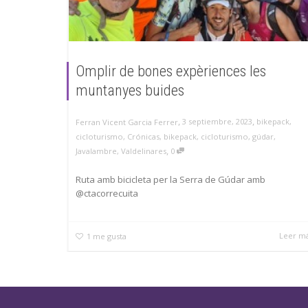
Omplir de bones expèriences les
muntanyes buides
,
,
3 septiembre, 2023
bikepack
,
Ferran Vicent Garcia Ferrer
cicloturismo
,
Crónicas
,
bikepack
,
cicloturismo
,
gúdar
,
,
Javalambre
,
Valdelinares
0
Ruta amb bicicleta per la Serra de Gúdar amb
@ctacorrecuita
Leer m
1
me gusta