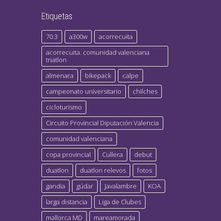
Etiquetas
70.3
a300w
acorrecuita
acorrecuita. comunidad valenciana
triatlon
almenara
bikepack
calpe
campeonato universitario
chilches
cicloturismo
Circuito Provincial Diputación Valencia
comunidad valenciana
copa provincial
Cullera
debut
duatlon
duatlon relevos
fotos
gandia
gúdar
Javalambre
KOA
larga distancia
Liga de Clubes
mallorca MD
mareamorada