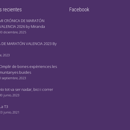
s recientes
Facebook
MI CRÓNICA DE MARATÓN
VALENCIA 2026 by Miranda
10 diciembre, 2025
 DE MARATÓN VALENCIA 2023 By
e, 2023
Omplir de bones expèriences les
muntanyes buides
3 septiembre, 2023
No tot va ser nadar, bici i correr
30 junio, 2023
La T3
13 junio, 2021