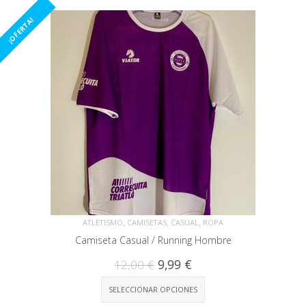
¡OFERTA!
,
,
,
ATLETISMO
CAMISETAS
CASUAL
ROPA
Camiseta Casual / Running Hombre
12,00
€
9,99
€
SELECCIONAR OPCIONES