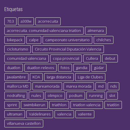
Etiquetas
70.3
a300w
acorrecuita
acorrecuita. comunidad valenciana triatlon
almenara
bikepack
calpe
campeonato universitario
chilches
cicloturismo
Circuito Provincial Diputación Valencia
comunidad valenciana
copa provincial
Cullera
debut
duatlon
duatlon relevos
fotos
gandia
gúdar
Javalambre
KOA
larga distancia
Liga de Clubes
mallorca MD
mareamorada
marea morada
md
nds
nodrafting
nules
olimpico
podium
running
slot
sprint
swimbikerun
triathlon
triatlon valencia
triatlón
ultraman
Valdelinares
valencia
valiente
villanueva castellon