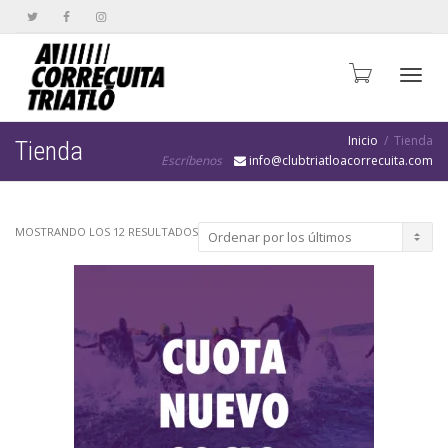
Cambi
Inicio
Tienda
Tienda
Escríbenos
info@clubtriatloacorrecuita.com
naveg
MOSTRANDO LOS 12 RESULTADOS