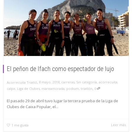
El peñon de Ifach como espectador de lujo
,
,
8 mayo, 2018
carreras
,
Sin categoría
,
acorrecuita
,
Acorrecuita Triatló
,
calpe
,
Liga de Clubes
,
mareamorada
,
podium
,
triatlón
0
El pasado 29 de abril tuvo lugar la tercera prueba de la Liga de
Clubes de Caixa Popular, el...
Leer más
1
me gusta