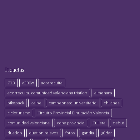
Etiquetas
70.3
a300w
acorrecuita
acorrecuita. comunidad valenciana triatlon
almenara
bikepack
calpe
campeonato universitario
chilches
cicloturismo
Circuito Provincial Diputación Valencia
comunidad valenciana
copa provincial
Cullera
debut
duatlon
duatlon relevos
fotos
gandia
gúdar