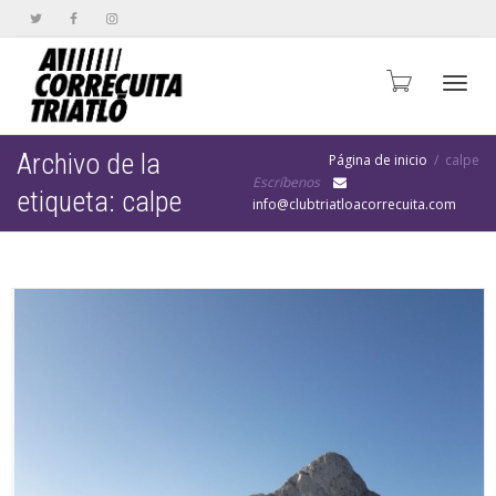
Cambi
Archivo de la
Página de inicio
calpe
Escríbenos
etiqueta: calpe
info@clubtriatloacorrecuita.com
naveg