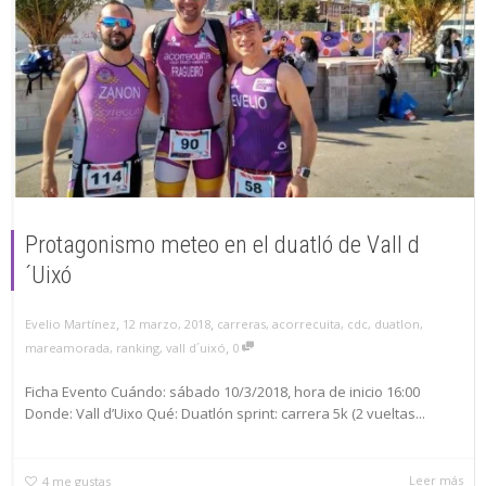
Protagonismo meteo en el duatló de Vall d
´Uixó
,
,
12 marzo, 2018
carreras
,
acorrecuita
,
cdc
,
duatlon
,
Evelio Martínez
,
mareamorada
,
ranking
,
vall d´uixó
0
Ficha Evento Cuándo: sábado 10/3/2018, hora de inicio 16:00
Donde: Vall d’Uixo Qué: Duatlón sprint: carrera 5k (2 vueltas...
Leer más
4
me gustas