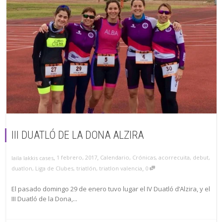
III DUATLÓ DE LA DONA ALZIRA
,
,
1 febrero, 2017
Calendario
,
Crónicas
,
acorrecuita
,
debut
,
laila lakkis cases
,
duatlon
,
Liga de Clubes
,
triatlón
,
triatlon valencia
0
El pasado domingo 29 de enero tuvo lugar el IV Duatló d’Alzira, y el
III Duatló de la Dona,...