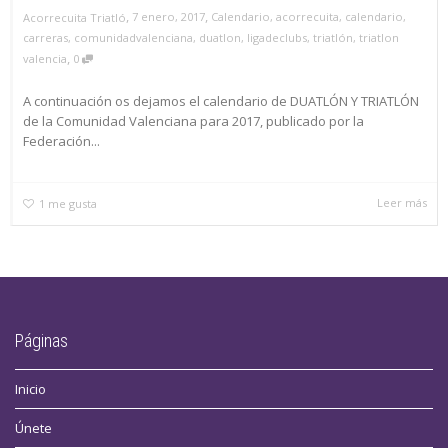
,
,
7 enero, 2017
Calendario
,
acorrecuita
,
calendario
,
Acorrecuita Triatló
carreras
,
comunidadvalenciana
,
duatlon
,
ligadeclubs
,
triatlón
,
triatlon
,
valencia
0
A continuación os dejamos el calendario de DUATLÓN Y TRIATLÓN
de la Comunidad Valenciana para 2017, publicado por la
Federación...
Leer más
1
me gusta
Páginas
Inicio
Únete