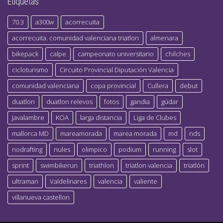
Etiquetas
70.3
a300w
acorrecuita
acorrecuita. comunidad valenciana triatlon
almenara
bikepack
calpe
campeonato universitario
chilches
cicloturismo
Circuito Provincial Diputación Valencia
comunidad valenciana
copa provincial
Cullera
debut
duatlon
duatlon relevos
fotos
gandia
gúdar
Javalambre
KOA
larga distancia
Liga de Clubes
mallorca MD
mareamorada
marea morada
md
nds
nodrafting
nules
olimpico
podium
running
slot
sprint
swimbikerun
triathlon
triatlon valencia
triatlón
ultraman
Valdelinares
valencia
valiente
villanueva castellon