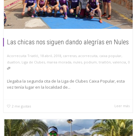
Las chicas nos siguen dando alegrías en Nules
,
,
18 abril, 2018
carreras
,
acorrecuita
,
caixa popular
,
Acorrecuita Triatló
,
duatlon
,
Liga de Clubes
,
marea morada
,
nules
,
podium
,
triatlón
,
valencia
0
Llegaba la segunda cita de la Liga de Clubes Caixa Popular, esta
vez tenía lugar en la localidad de...
Leer más
2
me gustas