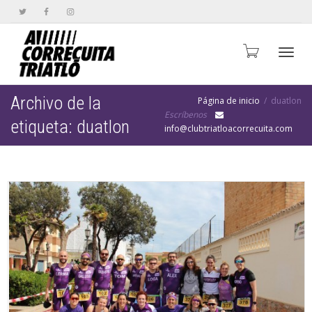
Cambi
Archivo de la
Página de inicio
duatlon
Escríbenos
etiqueta: duatlon
info@clubtriatloacorrecuita.com
naveg