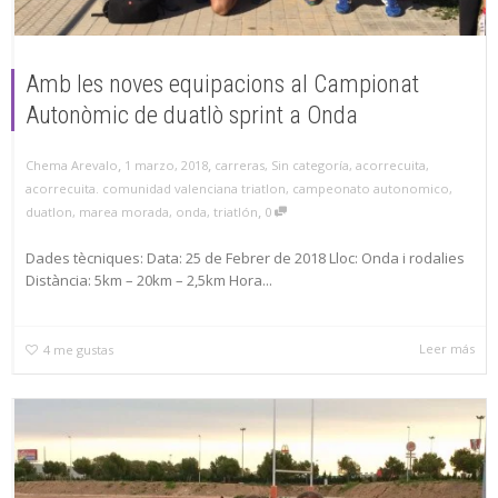
Amb les noves equipacions al Campionat
Autonòmic de duatlò sprint a Onda
,
,
1 marzo, 2018
carreras
,
Sin categoría
,
acorrecuita
,
Chema Arevalo
acorrecuita. comunidad valenciana triatlon
,
campeonato autonomico
,
,
duatlon
,
marea morada
,
onda
,
triatlón
0
Dades tècniques: Data: 25 de Febrer de 2018 Lloc: Onda i rodalies
Distància: 5km – 20km – 2,5km Hora...
Leer más
4
me gustas