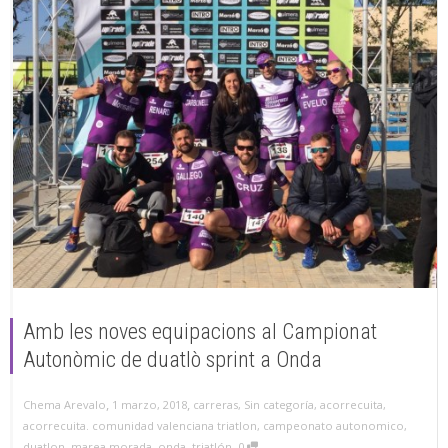
Amb les noves equipacions al Campionat
Autonòmic de duatlò sprint a Onda
,
,
1 marzo, 2018
carreras
,
Sin categoría
,
acorrecuita
,
Chema Arevalo
acorrecuita. comunidad valenciana triatlon
,
campeonato autonomico
,
,
duatlon
,
marea morada
,
onda
,
triatlón
0