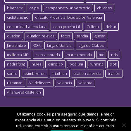
bikepack
calpe
campeonato universitario
chilches
cicloturismo
Circuito Provincial Diputación Valencia
comunidad valenciana
copa provincial
Cullera
debut
duatlon
duatlon relevos
fotos
gandia
gúdar
Javalambre
KOA
larga distancia
Liga de Clubes
mallorca MD
mareamorada
marea morada
md
nds
nodrafting
nules
olimpico
podium
running
slot
sprint
swimbikerun
triathlon
triatlon valencia
triatlón
ultraman
Valdelinares
valencia
valiente
villanueva castellon
Utilizamos cookies para asegurar que damos la mejor
experiencia al usuario en nuestro sitio web. Si continúa
utilizando este sitio asumiremos que está de acuerdo.
ACORRECUITA TRIATLÓ 2023
Todos los derechos reservados.
|