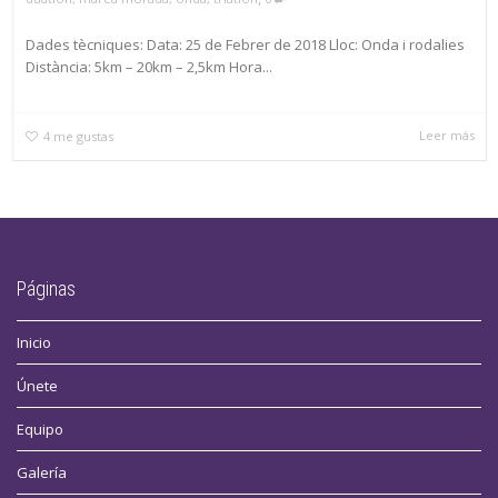
Dades tècniques: Data: 25 de Febrer de 2018 Lloc: Onda i rodalies
Distància: 5km – 20km – 2,5km Hora...
Leer más
4
me gustas
Páginas
Inicio
Únete
Equipo
Galería