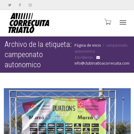
Cambi
Archivo de la etiqueta:
Página de inicio
campeonato
autonomico
campeonato
Escríbenos
naveg
autonomico
info@clubtriatloacorrecuita.com