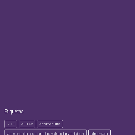
Etiquetas
70.3
a300w
acorrecuita
acorrecuita. comunidad valenciana triatlon
almenara